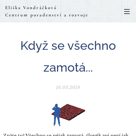
Eliška Vondráčková
Centrum poradenství a rozvoje
Když se všechno
zamotá...
16.03.2019
Znáte to? Všechno se nějak zamotá, člověk ani neví jak,