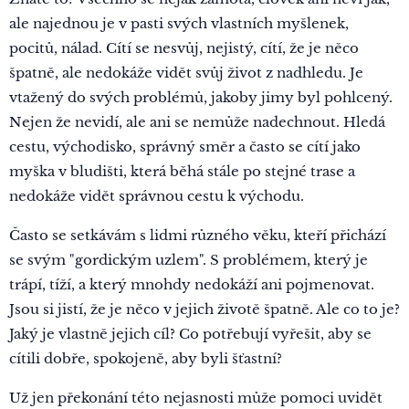
ale najednou je v pasti svých vlastních myšlenek,
pocitů, nálad. Cítí se nesvůj, nejistý, cítí, že je něco
špatně, ale nedokáže vidět svůj život z nadhledu. Je
vtažený do svých problémů, jakoby jimy byl pohlcený.
Nejen že nevidí, ale ani se nemůže nadechnout. Hledá
cestu, východisko, správný směr a často se cítí jako
myška v bludišti, která běhá stále po stejné trase a
nedokáže vidět správnou cestu k východu.
Často se setkávám s lidmi různého věku, kteří přichází
se svým "gordickým uzlem". S problémem, který je
trápí, tíží, a který mnohdy nedokáží ani pojmenovat.
Jsou si jistí, že je něco v jejich životě špatně. Ale co to je?
Jaký je vlastně jejich cíl? Co potřebují vyřešit, aby se
cítili dobře, spokojeně, aby byli šťastní?
Už jen překonání této nejasnosti může pomoci uvidět