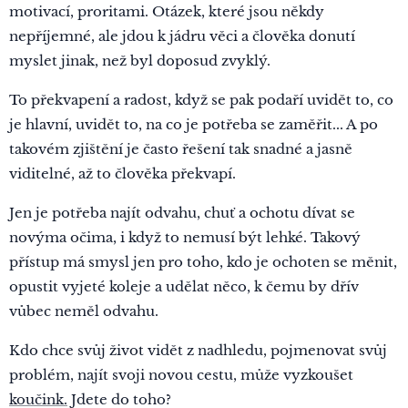
motivací, proritami. Otázek, které jsou někdy
nepříjemné, ale jdou k jádru věci a člověka donutí
myslet jinak, než byl doposud zvyklý.
To překvapení a radost, když se pak podaří uvidět to, co
je hlavní, uvidět to, na co je potřeba se zaměřit... A po
takovém zjištění je často řešení tak snadné a jasně
viditelné, až to člověka překvapí.
Jen je potřeba najít odvahu, chuť a ochotu dívat se
novýma očima, i když to nemusí být lehké. Takový
přístup má smysl jen pro toho, kdo je ochoten se měnit,
opustit vyjeté koleje a udělat něco, k čemu by dřív
vůbec neměl odvahu.
Kdo chce svůj život vidět z nadhledu, pojmenovat svůj
problém, najít svoji novou cestu, může vyzkoušet
koučink.
Jdete do toho?