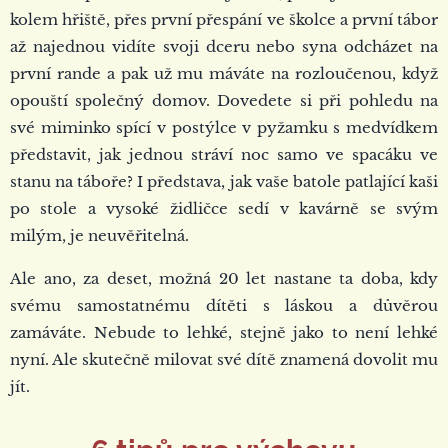
kolem hřiště, přes první přespání ve školce a první tábor
až najednou vidíte svoji dceru nebo syna odcházet na
první rande a pak už mu máváte na rozloučenou, když
opouští společný domov. Dovedete si při pohledu na
své miminko spící v postýlce v pyžamku s medvídkem
představit, jak jednou stráví noc samo ve spacáku ve
stanu na táboře? I představa, jak vaše batole patlající kaši
po stole a vysoké židličce sedí v kavárně se svým
milým, je neuvěřitelná.
Ale ano, za deset, možná 20 let nastane ta doba, kdy
svému samostatnému dítěti s láskou a důvěrou
zamáváte. Nebude to lehké, stejně jako to není lehké
nyní. Ale skutečně milovat své dítě znamená dovolit mu
jít.