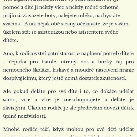
pomoc a dítě ji někdy více a někdy méně ochotně
přijímá. Zavážete boty, nalejete mléko, nachystáte
svačinu… A tak nějak obě strany očekáváte, že je vaším
úkolem stát se asistentkou nebo asistentem svého
dítěte.
Ano, k rodičovství patří starost o naplnění potřeb dítěte
- čepička pro batole, utřený nos a horký čaj pro
nemocného školáka, laskavé a moudré nastavení hranic
dospívajícímu, který ještě nemá dostatek zkušeností.
Ale pokud děláte pro své dítě i to, co dokáže udělat
samo, více a více je zneschopňujete a děláte je
závislými. Úkolem rodiče je ale především dovézt děti k
úplné nezávislosti.
Mnohé rodiče těší, když mohou pro své děti udělat