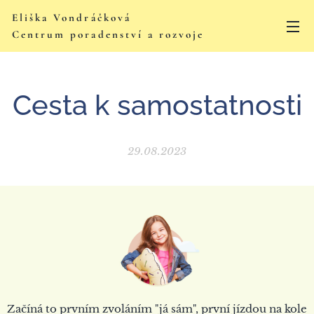
Eliška Vondráčková
Centrum poradenství a rozvoje
Cesta k samostatnosti
29.08.2023
Začíná to prvním zvoláním "já sám", první jízdou na kole