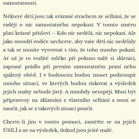
samostatnosti.
Některé děti jsou tak svázané strachem ze selhání, že se
raději o nic samostatného nepokusí. V tomto směru
platí krásné přísloví – Kdo nic nedělá, nic nepokazí. Ale
jako moudří rodiče nechcete, aby vaše děti nic nedělaly
a tak se musíte vyrovnat s tím, že toho mnoho pokazí.
Ať už je to rozlité mléko při pokusu nalít si sklenici,
zaprané prádlo při prvním samostatném praní nebo
spálený oběd. I v budoucnu budou muset podstoupit
mnoho situací, ve kterých budou riskovat a výsledek
jejich snahy nebude jistý. A mnohdy neuspějí. Musí být
připraveny na zklamání z vlastního selhání a musí se
naučit, jak se z takových situací poučit.
Chcete-li jim v tomto pomoci, zaměřte se na jejich
ÚSILÍ a ne na výsledek, dokud jsou ještě malé.