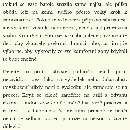
Pokud se vaše batole snažilo samo najíst, ale půlka
oběda leží na zemi, uděllo přesto velký krok k
samostatnosti. Pokud se vaše dcera připravovala na test,
ale výsledná známka není dobrá, oceňte její přípravu a
snahu. Kromě zaměření se na snahu, cíleně povzbuzujte
děti, aby zkoušely překročit hranici toho, co jim jde
výborně, aby vykročily ze své komfortní zóny kdykoli
to bude možné.
Dělejte to proto, abyste podpořili jejich pocit
nezávislosti bez tlaku na výsledek nebo dokonalost.
Povzbuzení nikdy není o výsledku, ale zaměřuje se na
proces. Když se cíleně zaměříte na úsilí a odvahu
riskovat, budou se vaše děti méně bát tvrdě pracovat a
riskovat i v budoucnu. V ideálním případě se naučí
nebát se selhání vůbec, protože ta nejsou v životě
důležitá.