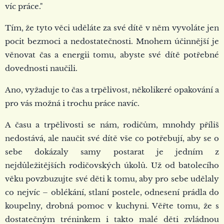
víc práce."
Tím, že tyto věci uděláte za své dítě v něm vyvoláte jen
pocit bezmoci a nedostatečnosti. Mnohem účinnější je
věnovat čas a energii tomu, abyste své dítě potřebné
dovednosti naučili.
Ano, vyžaduje to čas a trpělivost, několikeré opakování a
pro vás možná i trochu práce navíc.
A času a trpělivosti se nám, rodičům, mnohdy příliš
nedostává, ale naučit své dítě vše co potřebují, aby se o
sebe dokázaly samy postarat je jedním z
nejdůležitějších rodičovských úkolů. Už od batolecího
věku povzbuzujte své děti k tomu, aby pro sebe udělaly
co nejvíc – oblékání, stlaní postele, odnesení prádla do
koupelny, drobná pomoc v kuchyni. Věřte tomu, že s
dostatečným tréninkem i takto malé děti zvládnou