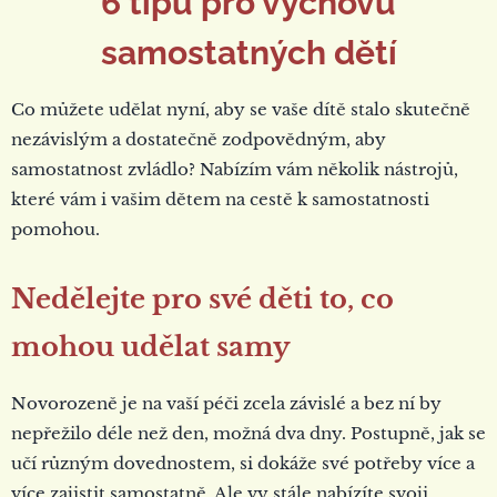
6 tipů pro výchovu
samostatných dětí
Co můžete udělat nyní, aby se vaše dítě stalo skutečně
nezávislým a dostatečně zodpovědným, aby
samostatnost zvládlo? Nabízím vám několik nástrojů,
které vám i vašim dětem na cestě k samostatnosti
pomohou.
Nedělejte pro své děti to, co
mohou udělat samy
Novorozeně je na vaší péči zcela závislé a bez ní by
nepřežilo déle než den, možná dva dny. Postupně, jak se
učí různým dovednostem, si dokáže své potřeby více a
více zajistit samostatně. Ale vy stále nabízíte svoji