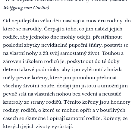
Wolfgang von Goethe)
Od nejútlejšího věku děti nasávají atmosféru rodiny, do
které se narodily. Čerpají z toho, co jim nabízí jejich
rodiče, aby jednoho dne mohly odejít, přestřihnout
poslední zbytky neviditelné pupeční šňůry, postavit se
na vlastní nohy a žít svůj samostatný život. Touhou a
zároveň i úkolem rodičů je, poskytnout do té doby
dětem takové podmínky, aby i po vylétnutí z hnízda
měly pevné kořeny, které jim pomohou překonat
všechny životní bouře, dodají jim jistotu a umožní jim
pevně stát na vlastních nohou bez vedení a neustálé
kontroly ze strany rodičů. Těmito kořeny jsou hodnoty
rodiny, rodičů, o které se mohou opřít a v bouřlivých
časech se skutečně i opírají samotní rodiče. Kořeny, ze
kterých jejich životy vyrůstají.