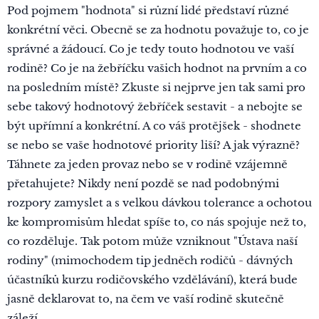
Pod pojmem "hodnota" si různí lidé představí různé
konkrétní věci. Obecně se za hodnotu považuje to, co je
správné a žádoucí. Co je tedy touto hodnotou ve vaší
rodině? Co je na žebříčku vašich hodnot na prvním a co
na posledním místě? Zkuste si nejprve jen tak sami pro
sebe takový hodnotový žebříček sestavit - a nebojte se
být upřímní a konkrétní. A co váš protějšek - shodnete
se nebo se vaše hodnotové priority liší? A jak výrazně?
Táhnete za jeden provaz nebo se v rodině vzájemně
přetahujete? Nikdy není pozdě se nad podobnými
rozpory zamyslet a s velkou dávkou tolerance a ochotou
ke kompromisům hledat spíše to, co nás spojuje než to,
co rozděluje. Tak potom může vzniknout "Ústava naší
rodiny" (mimochodem tip jedněch rodičů - dávných
účastníků kurzu rodičovského vzdělávání), která bude
jasně deklarovat to, na čem ve vaší rodině skutečně
záleží.