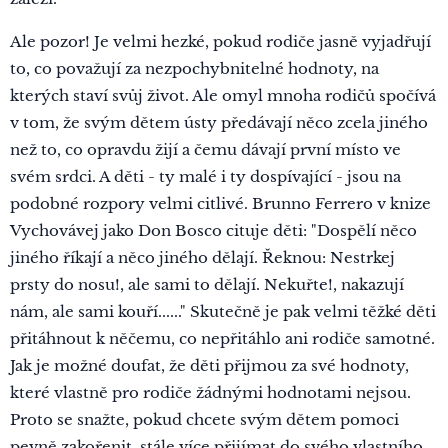
Ale pozor! Je velmi hezké, pokud rodiče jasně vyjadřují
to, co považují za nezpochybnitelné hodnoty, na
kterých staví svůj život. Ale omyl mnoha rodičů spočívá
v tom, že svým dětem ústy předávají něco zcela jiného
než to, co opravdu žijí a čemu dávají první místo ve
svém srdci. A děti - ty malé i ty dospívající - jsou na
podobné rozpory velmi citlivé. Brunno Ferrero v knize
Vychovávej jako Don Bosco cituje děti: "Dospělí něco
jiného říkají a něco jiného dělají. Řeknou: Nestrkej
prsty do nosu!, ale sami to dělají. Nekuřte!, nakazují
nám, ale sami kouří......" Skutečně je pak velmi těžké děti
přitáhnout k něčemu, co nepřitáhlo ani rodiče samotné.
Jak je možné doufat, že děti přijmou za své hodnoty,
které vlastně pro rodiče žádnými hodnotami nejsou.
Proto se snažte, pokud chcete svým dětem pomoci
pevně zakořenit, stále více přijímat do svého vlastního