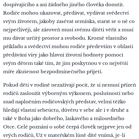
dospívajícího a ani žádného jiného člověka donutit.
Rodiče mohou ukazovat, předávat, vydávat svědectví
svým životem, jakoby zasévat semínka, starat se o ně co
nejpečlivěji, ale zároveň musí svému dítěti věřit a musí
mu dávat určitý prostor a svobodu. Kromě vlastního
příkladu a svědectví mohou rodiče především v oblasti
předávání víry jako hlavní životní hodnoty pomoci
svým dětem také tím, že jim poskytnou v co největší
míře zkušenost bezpodmínečného přijetí.
Pokud děti v rodině nezažívají pocit, že si nemusí přízeň
rodičů zasloužit výborným výkonem, poslušností nebo
snad naplněním rodičovských představ, velmi těžko
hledají vlastní sebeúctu, důvěru v sebe ale i v druhé a
také v Boha jako dobrého, laskavého a milosrdného
Otce. Celé poznání o sobě čerpá člověk nejprve jen od
svých rodičů, Už v mateřském lůně dítě vnímá, je-li