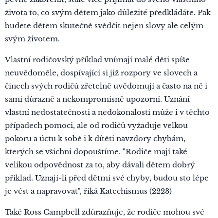
života to, co svým dětem jako důležité předkládáte. Pak
budete dětem skutečně svědčit nejen slovy ale celým
svým životem.
Vlastní rodičovský příklad vnímají malé děti spíše
neuvědoměle, dospívající si již rozpory ve slovech a
činech svých rodičů zřetelně uvědomují a často na ně i
sami důrazně a nekompromisně upozorní. Uznání
vlastní nedostatečnosti a nedokonalosti může i v těchto
případech pomoci, ale od rodičů vyžaduje velkou
pokoru a úctu k sobě i k dítěti navzdory chybám,
kterých se všichni dopouštíme. "Rodiče mají také
velikou odpovědnost za to, aby dávali dětem dobrý
příklad. Uznají-li před dětmi své chyby, budou sto lépe
je vést a napravovat", říká Katechismus (2223)
Také Ross Campbell zdůrazňuje, že rodiče mohou své