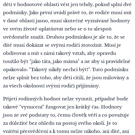
děti v hodnotové oblasti vést jen tehdy, pokud splní dvě
podmínky. Jako první uvádí právě to, že rodiče musí mít
v dané oblasti jasno, musí skutečně vyznávané hodnoty
ve svém životě uplatňovat nebo se o to alespoň
uvědoměle snažit. Druhou podmínkou je ale to, že se
dítě musí dokázat se svými rodiči ztotožnit. Musí je
obdivovat a mít s nimi takový vztah, aby opravdu
toužilo být "jako táta, jako máma" a ne aby si pravidelně
opakovalo: "Takový nikdy nechci být!". Tuto podmínku
nelze splnit bez toho, aby děti cítili, že jsou milovány a
za všech okolností svými rodiči přijímány.
Přijetí rodinných hodnot nelze vynutit, případně bude
takové "vynucení" fungovat jen krátký čas. Hodnoty
jsou ze své podstaty to, čemu člověk věří a co považuje
za důležité bez ohledu na postoj svého okolí. Je to
vnitřní přesvědčení a k tomu nelze nikoho, ani dítě, ani