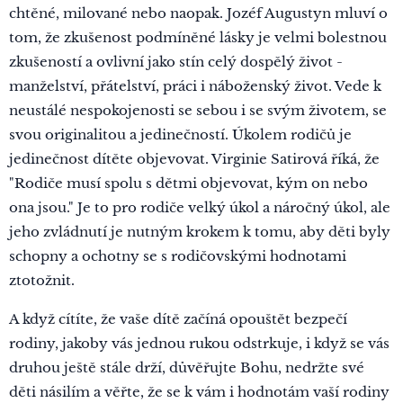
chtěné, milované nebo naopak. Jozéf Augustyn mluví o
tom, že zkušenost podmíněné lásky je velmi bolestnou
zkušeností a ovlivní jako stín celý dospělý život -
manželství, přátelství, práci i náboženský život. Vede k
neustálé nespokojenosti se sebou i se svým životem, se
svou originalitou a jedinečností. Úkolem rodičů je
jedinečnost dítěte objevovat. Virginie Satirová říká, že
"Rodiče musí spolu s dětmi objevovat, kým on nebo
ona jsou." Je to pro rodiče velký úkol a náročný úkol, ale
jeho zvládnutí je nutným krokem k tomu, aby děti byly
schopny a ochotny se s rodičovskými hodnotami
ztotožnit.
A když cítíte, že vaše dítě začíná opouštět bezpečí
rodiny, jakoby vás jednou rukou odstrkuje, i když se vás
druhou ještě stále drží, důvěřujte Bohu, nedržte své
děti násilím a věřte, že se k vám i hodnotám vaší rodiny