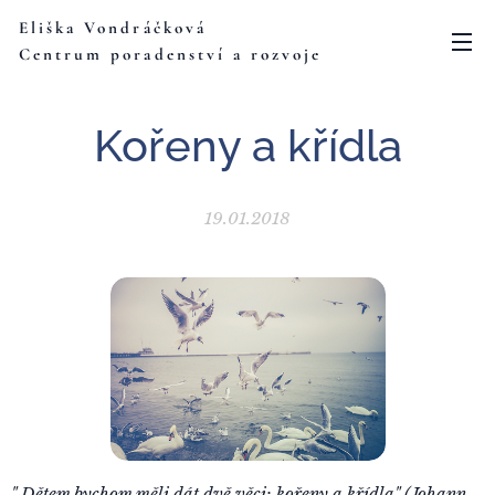
Eliška Vondráčková
Centrum poradenství a rozvoje
Kořeny a křídla
19.01.2018
" Dětem bychom měli dát dvě věci: kořeny a křídla" (Johann