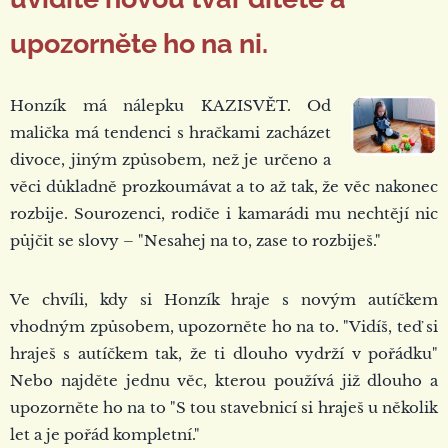
upozorněte ho na ni.
Honzík má nálepku KAZISVĚT. Od
malička má tendenci s hračkami zacházet
divoce, jiným způsobem, než je určeno a
věci důkladně prozkoumávat a to až tak, že věc nakonec
rozbije. Sourozenci, rodiče i kamarádi mu nechtějí nic
půjčit se slovy – "Nesahej na to, zase to rozbiješ."
Ve chvíli, kdy si Honzík hraje s novým autíčkem
vhodným způsobem, upozorněte ho na to. "Vidíš, teď si
hraješ s autíčkem tak, že ti dlouho vydrží v pořádku"
Nebo najděte jednu věc, kterou používá již dlouho a
upozorněte ho na to "S tou stavebnicí si hraješ u několik
let a je pořád kompletní."