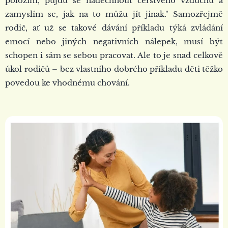
položím, půjdu se nadechnout čerstvého vzduchu a
zamyslím se, jak na to můžu jít jinak." Samozřejmě
rodič, ať už se takové dávání příkladu týká zvládání
emocí nebo jiných negativních nálepek, musí být
schopen i sám se sebou pracovat. Ale to je snad celkově
úkol rodičů – bez vlastního dobrého příkladu děti těžko
povedou ke vhodnému chování.