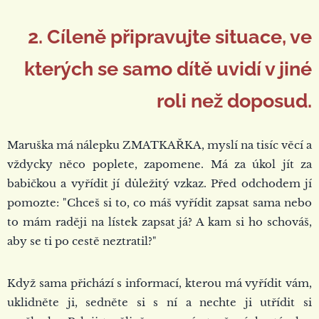
2. Cíleně připravujte situace, ve
kterých se samo dítě uvidí v jiné
roli než doposud.
Maruška má nálepku ZMATKAŘKA, myslí na tisíc věcí a
vždycky něco poplete, zapomene. Má za úkol jít za
babičkou a vyřídit jí důležitý vzkaz. Před odchodem jí
pomozte: "Chceš si to, co máš vyřídit zapsat sama nebo
to mám raději na lístek zapsat já? A kam si ho schováš,
aby se ti po cestě neztratil?"
Když sama přichází s informací, kterou má vyřídit vám,
uklidněte ji, sedněte si s ní a nechte ji utřídit si