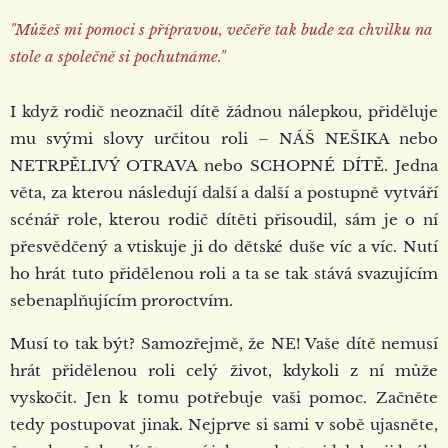
"Můžeš mi pomoci s přípravou, večeře tak bude za chvilku na
stole a společně si pochutnáme."
I když rodič neoznačil dítě žádnou nálepkou, přiděluje
mu svými slovy určitou roli – NÁŠ NEŠIKA nebo
NETRPĚLIVÝ OTRAVA nebo SCHOPNÉ DÍTĚ. Jedna
věta, za kterou následují další a další a postupně vytváří
scénář role, kterou rodič dítěti přisoudil, sám je o ní
přesvědčený a vtiskuje ji do dětské duše víc a víc. Nutí
ho hrát tuto přidělenou roli a ta se tak stává svazujícím
sebenaplňujícím proroctvím.
Musí to tak být? Samozřejmě, že NE! Vaše dítě nemusí
hrát přidělenou roli celý život, kdykoli z ní může
vyskočit. Jen k tomu potřebuje vaši pomoc. Začněte
tedy postupovat jinak. Nejprve si sami v sobě ujasněte,