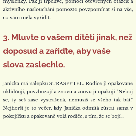
myšlenky. Pak ji trpělivě, pomocí otevřených otázek a
aktivního naslouchání pomozte povzpomínat si na vše,
co vám měla vyřídit.
3. Mluvte o vašem dítěti jinak, než
doposud a zařiďte, aby vaše
slova zaslechlo.
Janička má nálepku STRAŠPYTEL. Rodiče ji opakovaně
uklidňují, povzbuzují a znovu a znovu jí opakují "Neboj
se, ty seš zase vystrašená, nemusíš se všeho tak bát."
Nejhorší je to večer, kdy Janička odmítá zůstat sama v
pokojíčku a opakovaně volá rodiče, s tím, že se bojí…