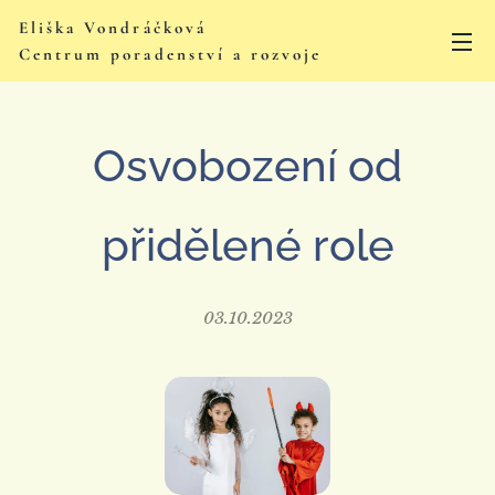
Eliška Vondráčková
Centrum poradenství a rozvoje
Osvobození od
přidělené role
03.10.2023