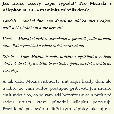
Jak může takový zápis vypadat? Pro Michala s
nálepkou NEŠIKA maminka založila deník.
Pondělí – Michal dnes sám donesl na stůl konvici s čajem,
nalil sobě i bráchovi a nic nerozlil.
Úterý – Michal si hrál se stavebnicí a postavil podle návodu
auto. Pak vynesl koš a nikde sáček neroztrhnul.
Středa – Dnes Michla pomohl bráchovi vystříhat a nalepit
obrázek do školy a udělal to pečlivě, lepidlo zavřel a vrátil do
zásuvky.
A tak dále. Možná nebudete mít zápis každý den, ale
uvidíte, že vám budou postupně přibývat. Jen musíte
chtít vidět i to, co se vám zdá bezvýznamné a překryté
řadou situací, které původní nálepku potvrzují.
Pravidelně pak svému dítěti tyto zápisky ukazujte a