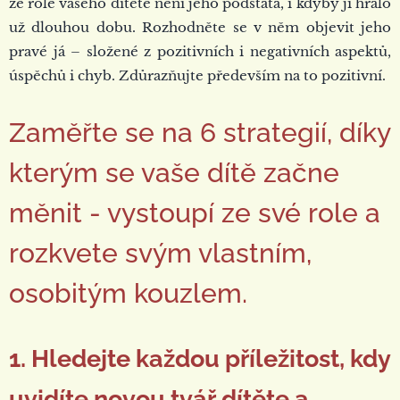
že role vašeho dítěte není jeho podstata, i kdyby ji hrálo
už dlouhou dobu. Rozhodněte se v něm objevit jeho
pravé já – složené z pozitivních i negativních aspektů,
úspěchů i chyb. Zdůrazňujte především na to pozitivní.
Zaměřte se na 6 strategií, díky
kterým se vaše dítě začne
měnit - vystoupí ze své role a
rozkvete svým vlastním,
osobitým kouzlem.
1. Hledejte každou příležitost, kdy
uvidíte novou tvář dítěte a