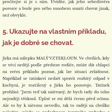
pročítejte si je s ním. Uvidíte, jak jeho sebedůvěra
poroste a bude pro něho mnohem snazší chovat jinak,
než obvykle.
5. Ukazujte na vlastním příkladu,
jak je dobré se chovat.
Jirka má nálepku MALÝ VZTEKLOUN. Ve chvílích, kdy
se věci nedějí podle představ rodiče, může dát chlapci
na svém příkladu poznat, jak lze situaci zvládnout.
Například se tatínkovi nedaří spravit rozbitý odpad v
kuchyni, je rozčilený a Jirka ho pozoruje. Tatínek
prohlásí: "Jsem teď tak naštvaný, že bych tady do toho
nejraději třísknul. Úplně se mi dělá černo před očima.
Ale to by k ničemu nevedlo, tak to raději na chvilku