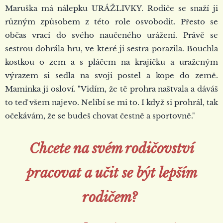
Maruška má nálepku URÁŽLIVKY. Rodiče se snaží ji
různým způsobem z této role osvobodit. Přesto se
občas vrací do svého naučeného urážení. Právě se
sestrou dohrála hru, ve které ji sestra porazila. Bouchla
kostkou o zem a s pláčem na krajíčku a uraženým
výrazem si sedla na svoji postel a kope do země.
Maminka ji osloví. "Vidím, že tě prohra naštvala a dáváš
to teď všem najevo. Nelíbí se mi to. I když si prohrál, tak
očekávám, že se budeš chovat čestně a sportovně."
Chcete na svém rodičovství
pracovat a učit se být lepším
rodičem?