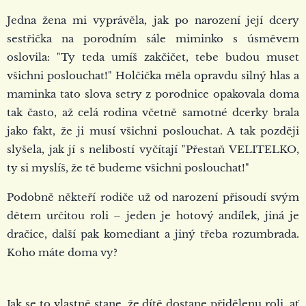
Jedna žena mi vyprávěla, jak po narození její dcery
sestřička na porodním sále miminko s úsměvem
oslovila: "Ty teda umíš zakčičet, tebe budou muset
všichni poslouchat!" Holčička měla opravdu silný hlas a
maminka tato slova setry z porodnice opakovala doma
tak často, až celá rodina včetně samotné dcerky brala
jako fakt, že ji musí všichni poslouchat. A tak později
slyšela, jak jí s nelibostí vyčítají "Přestaň VELITELKO,
ty si myslíš, že tě budeme všichni poslouchat!"
Podobně někteří rodiče už od narození přisoudí svým
dětem určitou roli – jeden je hotový andílek, jiná je
dračice, další pak komediant a jiný třeba rozumbrada.
Koho máte doma vy?
Jak se to vlastně stane, že dítě dostane přidělenu roli, ať