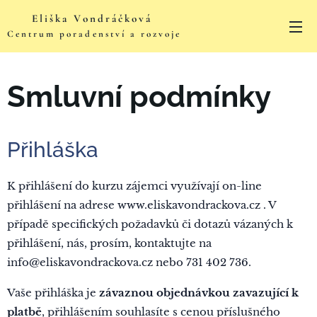
Eliška Vondráčková
Centrum
poradenství
a rozvoje
semináře, kurzy, koučink
Smluvní podmínky
Přihláška
K přihlášení do kurzu zájemci využívají on-line
přihlášení na adrese www.eliskavondrackova.cz . V
případě specifických požadavků či dotazů vázaných k
přihlášení, nás, prosím, kontaktujte na
info@eliskavondrackova.cz nebo 731 402 736.
Vaše přihláška je
závaznou objednávkou zavazující k
platbě
, přihlášením souhlasíte s cenou příslušného