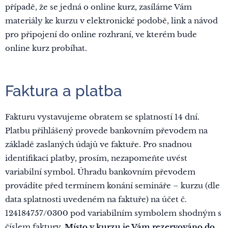
případě, že se jedná o online kurz, zasíláme Vám
materiály ke kurzu v elektronické podobě, link a návod
pro připojení do online rozhraní, ve kterém bude
online kurz probíhat.
Faktura a platba
Fakturu vystavujeme obratem se splatností 14 dní.
Platbu přihlášený provede bankovním převodem na
základě zaslaných údajů ve faktuře. Pro snadnou
identifikaci platby, prosím, nezapomeňte uvést
variabilní symbol. Úhradu bankovním převodem
provádíte před termínem konání semináře – kurzu (dle
data splatnosti uvedeném na faktuře) na účet č.
124184757/0300 pod variabilním symbolem shodným s
číslem faktury.
Místo v kurzu je Vám rezervováno do